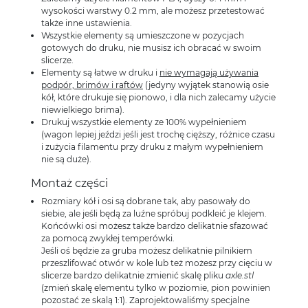
wysokości warstwy 0.2 mm, ale możesz przetestować
także inne ustawienia.
Wszystkie elementy są umieszczone w pozycjach
gotowych do druku, nie musisz ich obracać w swoim
slicerze.
Elementy są łatwe w druku i
nie wymagają używania
podpór, brimów i raftów
(jedyny wyjątek stanowią osie
kół, które drukuje się pionowo, i dla nich zalecamy użycie
niewielkiego brima).
Drukuj wszystkie elementy ze 100% wypełnieniem
(wagon lepiej jeździ jeśli jest trochę cięższy, różnice czasu
i zużycia filamentu przy druku z małym wypełnieniem
nie są duże).
Montaż części
Rozmiary kół i osi są dobrane tak, aby pasowały do
siebie, ale jeśli będą za luźne spróbuj podkleić je klejem.
Końcówki osi możesz także bardzo delikatnie sfazować
za pomocą zwykłej temperówki.
Jeśli oś będzie za gruba możesz delikatnie pilnikiem
przeszlifować otwór w kole lub też możesz przy cięciu w
slicerze bardzo delikatnie zmienić skalę pliku
axle.stl
(zmień skalę elementu tylko w poziomie, pion powinien
pozostać ze skalą 1:1). Zaprojektowaliśmy specjalne