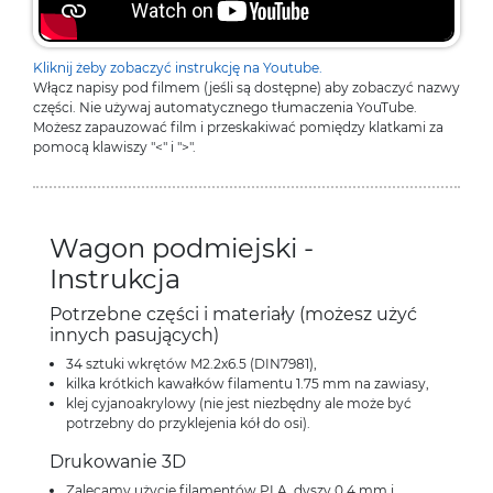
Kliknij żeby zobaczyć instrukcję na Youtube.
Włącz napisy pod filmem (jeśli są dostępne) aby zobaczyć nazwy
części. Nie używaj automatycznego tłumaczenia YouTube.
Możesz zapauzować film i przeskakiwać pomiędzy klatkami za
pomocą klawiszy "<" i ">".
Wagon podmiejski -
Instrukcja
Potrzebne części i materiały (możesz użyć
innych pasujących)
34 sztuki wkrętów M2.2x6.5 (DIN7981),
kilka krótkich kawałków filamentu 1.75 mm na zawiasy,
klej cyjanoakrylowy (nie jest niezbędny ale może być
potrzebny do przyklejenia kół do osi).
Drukowanie 3D
Zalecamy użycie filamentów PLA, dyszy 0.4 mm i