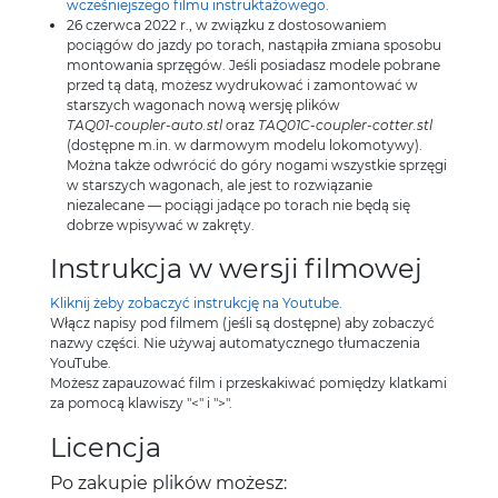
wcześniejszego filmu instruktażowego
.
26 czerwca 2022 r., w związku z dostosowaniem
pociągów do jazdy po torach, nastąpiła zmiana sposobu
montowania sprzęgów. Jeśli posiadasz modele pobrane
przed tą datą, możesz wydrukować i zamontować w
starszych wagonach nową wersję plików
TAQ01-coupler-auto.stl
oraz
TAQ01C-coupler-cotter.stl
(dostępne m.in. w darmowym modelu lokomotywy).
Można także odwrócić do góry nogami wszystkie sprzęgi
w starszych wagonach, ale jest to rozwiązanie
niezalecane — pociągi jadące po torach nie będą się
dobrze wpisywać w zakręty.
Instrukcja w wersji filmowej
Kliknij żeby zobaczyć instrukcję na Youtube.
Włącz napisy pod filmem (jeśli są dostępne) aby zobaczyć
nazwy części. Nie używaj automatycznego tłumaczenia
YouTube.
Możesz zapauzować film i przeskakiwać pomiędzy klatkami
za pomocą klawiszy "<" i ">".
Licencja
Po zakupie plików możesz: