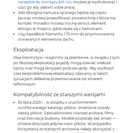
narzędzie do montażu kół i osi
, możesz je wydrukować i
użyć go aby ułatwić sobie pracę.
Jeśli dźwignia hamulca ręcznego będzie się często
zacinać możesz przeszlifować powierzchnię z którą ma
kontakt. Ponadto możesz trochę skrócić element
dźwigni w miejscu, gdzie styka się z hamulcami.
Użyj kawałków filamentu 1.75 mm do przymocowania
otwieranych elementów dachu.
Eksploatacja
Osie lokomotyw i wagonów są plastikowe, w związku z tym
po dłuższej eksploatacji pojazdy mogą stawiać większe
opory oraz mogą skrzypieć podczas jazdy. Aby wydłużyć
czas bezproblemowej eksploatacji zalecamy w takich
sytuacjach delikatne przesmarowanie osi smarem
teflonowym.
Kompatybilność ze starszymi wersjami
30 lipca 2025 r., w związku z uruchomieniem
zunifikowanego katalogu plików, zmienione zostały
nazwy plików. Zaktualizowano również archiwa, filmy
oraz instrukcje budowy. Modele pozostały bez zmian —
zmiana dotyczyła jedynie nazw plików. W przypadku
korzystania ze starszych archiwów należy skorzystać z